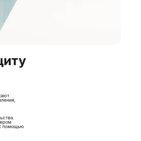
щиту
кают
вления,
ьства.
чером
 с помощью