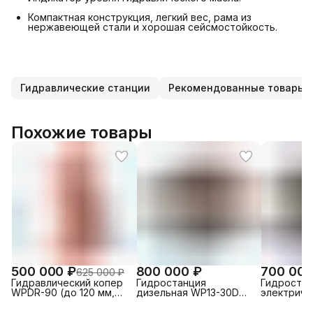
Компактная конструкция, легкий вес, рама из
нержавеющей стали и хорошая сейсмостойкость.
Гидравлические станции
Рекомендованные товары
Похожие товары
500 000 ₽
800 000 ₽
700 000
625 000 ₽
Гидравлический копер
Гидростанция
Гидростан
WPDR-90 (до 120 мм,
дизельная WP13-30D
электриче
26-40 л/мин)
(20-30 л/мин)
30E (20-30