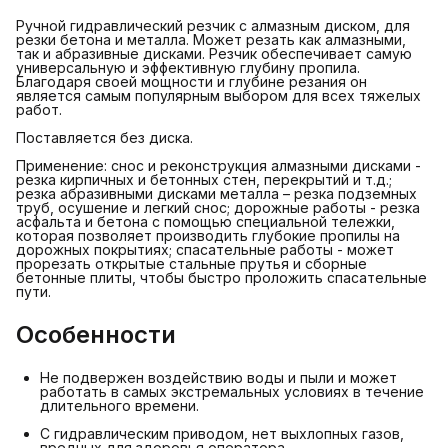
Ручной гидравлический резчик с алмазным диском, для
резки бетона и металла. Может резать как алмазными,
так и абразивные дисками. Резчик обеспечивает самую
универсальную и эффективную глубину пропила.
Благодаря своей мощности и глубине резания он
является самым популярным выбором для всех тяжелых
работ.
Поставляется без диска.
Применение: снос и реконструкция алмазными дисками -
резка кирпичных и бетонных стен, перекрытий и т.д.;
резка абразивными дисками металла – резка подземных
труб, осушение и легкий снос; дорожные работы - резка
асфальта и бетона с помощью специальной тележки,
которая позволяет производить глубокие пропилы на
дорожных покрытиях; спасательные работы - может
прорезать открытые стальные прутья и сборные
бетонные плиты, чтобы быстро проложить спасательные
пути.
Особенности
Не подвержен воздействию воды и пыли и может
работать в самых экстремальных условиях в течение
длительного времени.
С гидравлическим приводом, нет выхлопных газов,
вредных для здоровья оператора.