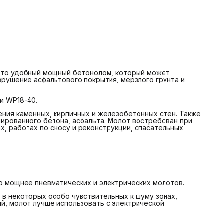
ри выполнении работ внутри помещений, молот лучше
спользовать с электрической гидростанцией, так как у нее
иже уровень шума.
омпактные размеры и малый вес не только значительно
превышают производительность на единицу веса по
равнению с другими гидромолотами, но и облегчают
ранспортировку.
зотный поршень очень прост в обслуживании и ремонте.
 это удобный мощный бетонолом, который может
зрушение асфальтового покрытия, мерзлого грунта и
и WP18-40.
ения каменных, кирпичных и железобетонных стен. Также
ированного бетона, асфальта. Молот востребован при
, работах по сносу и реконструкции, спасательных
о мощнее пневматических и электрических молотов.
 в некоторых особо чувствительных к шуму зонах,
й, молот лучше использовать с электрической