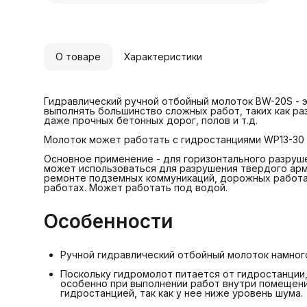
п
и
н
К
О товаре
Характеристики
с
т
А
Гидравлический ручной отбойный молоток BW-20S -
выполнять большинство сложных работ, таких как ра
даже прочных бетонных дорог, полов и т.д.
Молоток может работать с гидростанциями WP13-30 
Основное применение - для горизонтального разруш
может использоваться для разрушения твердого арм
ремонте подземных коммуникаций, дорожных работах
работах. Может работать под водой.
Особенности
Ручной гидравлический отбойный молоток намног
Поскольку гидромолот питается от гидростанции,
особенно при выполнении работ внутри помещени
гидростанцией, так как у нее ниже уровень шума.