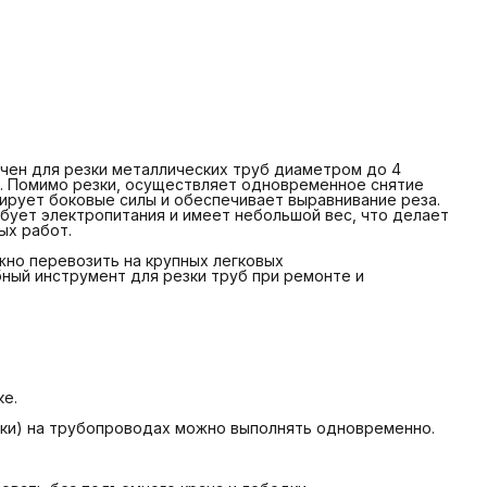
ес трубореза 37 кг - можно переносить и монтировать без
одъемного крана и лебедки.
идростанция подключается шлангами. Макс длина шланга
0 метров.
ля резки труб в широком диапазоне от DN200 до DN4000
остаточно заменить цепь труборезному станку, при этом
нет необходимости приобретать другое оборудование, что
елает станок максимально универсальным.
чен для резки металлических труб диаметром до 4
к. Помимо резки, осуществляет одновременное снятие
Труборезный станок контролирует безопасную скорость
ирует боковые силы и обеспечивает выравнивание реза.
езки в соответствии со стандартом IS09001 и
бует электропитания и имеет небольшой вес, что делает
производственными спецификациями, чтобы гарантировать
ых работ.
возможность безопасного выполнения низкотемпературных,
зрывобезопасных и искробезопасных работ в опасных
жно перевозить на крупных легковых
редах.
ный инструмент для резки труб при ремонте и
При работе требуется водяное охлаждение.
идравлический двигатель может работать полностью в
оде.
ке.
аски) на трубопроводах можно выполнять одновременно.