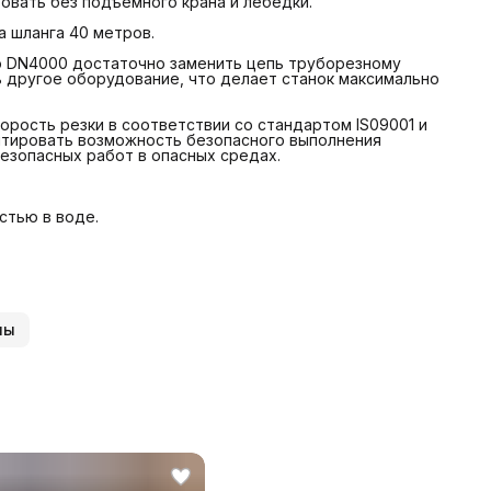
ровать без подъемного крана и лебедки.
а шланга 40 метров.
о DN4000 достаточно заменить цепь труборезному
ь другое оборудование, что делает станок максимально
рость резки в соответствии со стандартом IS09001 и
нтировать возможность безопасного выполнения
езопасных работ в опасных средах.
стью в воде.
ны