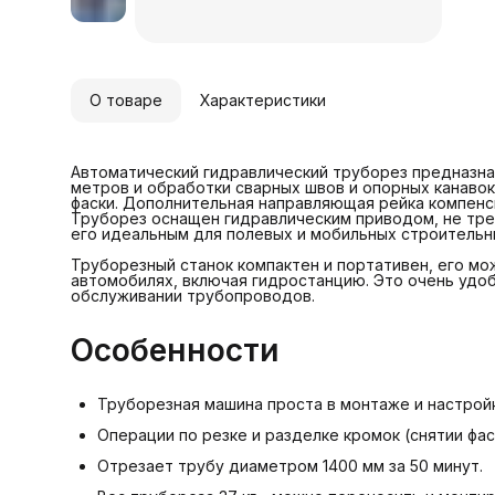
В
п
Г
4
О товаре
Характеристики
Д
д
д
Автоматический гидравлический труборез предназна
метров и обработки сварных швов и опорных канаво
фаски. Дополнительная направляющая рейка компенс
р
Труборез оснащен гидравлическим приводом, не тре
его идеальным для полевых и мобильных строительн
в
Труборезный станок компактен и портативен, его мо
с
автомобилях, включая гидростанцию. Это очень удоб
обслуживании трубопроводов.
Г
Особенности
в
Труборезная машина проста в монтаже и настрой
Операции по резке и разделке кромок (снятии ф
Отрезает трубу диаметром 1400 мм за 50 минут.